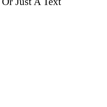
Or Just A Text
Enough!
It's just fully